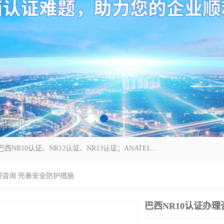
*是一家的测试、评估、检查与认机构，主要从事巴西NR10认证、NR12认证、NR13认证；ANATEL认证、INMTRO认证，欧盟CE认证：MD认证，PED认证，MID认证，ATEX认证，德国蓝色天使认证。
办理咨询 完善安全防护措施
巴西NR10认证办