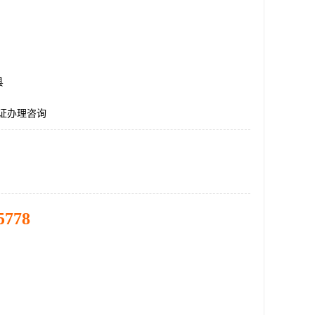
县
认证办理咨询
5778