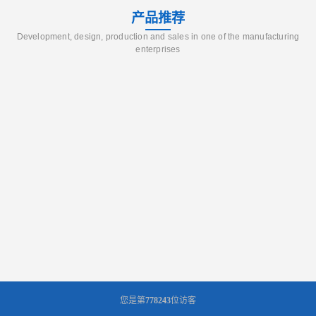
产品推荐
Development, design, production and sales in one of the manufacturing
enterprises
您是第
778243
位访客