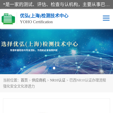
*是一家的测试、评估、检查与认机构，主要从事巴西NR10认证、NR12认证、NR13认证；ANATEL认证、INMTRO认证，欧盟CE认证：MD认证，PED认证，MID认证，ATEX认证，德国蓝色天使认证。
优弘(上海)检测技术中心
YOHO Certification
RECYCLASS认证
NR10认证
NR12认证
NR13认证
ART认证
巴西NR认证
当前位置：
首页
>
供应商机
>
NR10认证
> 巴西NR10认证办理流程
巴西认证
RETIE认证
强化安全文化渗透力