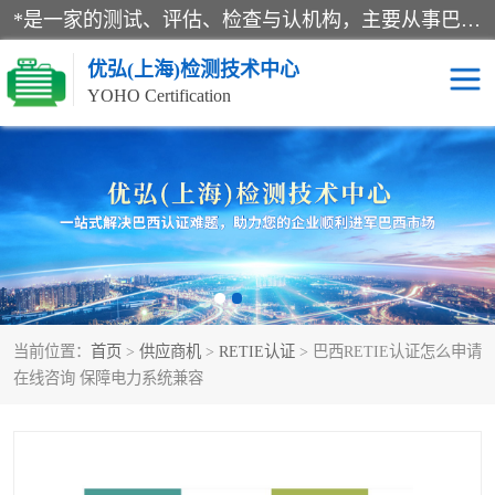
*是一家的测试、评估、检查与认机构，主要从事巴西NR10认证、NR12认证、NR13认证；ANATEL认证、INMTRO认证，欧盟CE认证：MD认证，PED认证，MID认证，ATEX认证，德国蓝色天使认证。
优弘(上海)检测技术中心
YOHO Certification
RECYCLASS认证
NR10认证
NR12认证
NR13认证
ART认证
巴西NR认证
当前位置：
首页
>
供应商机
>
RETIE认证
> 巴西RETIE认证怎么申请
巴西认证
RETIE认证
在线咨询 保障电力系统兼容