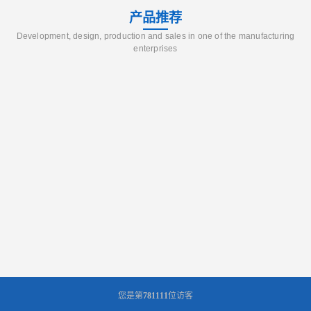
产品推荐
Development, design, production and sales in one of the manufacturing
enterprises
您是第
781111
位访客