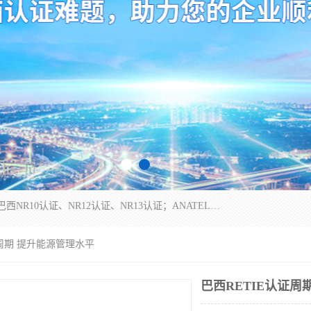
*是一家的测试、评估、检查与认机构，主要从事巴西NR10认证、NR12认证、NR13认证；ANATEL认证、INMTRO认证，欧盟CE认证：MD认证，PED认证，MID认证，ATEX认证，德国蓝色天使认证。
证周期 提升能源管理水平
巴西RETIE认证周