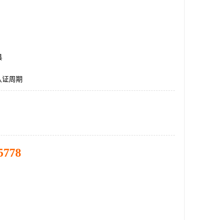
县
E认证周期
5778