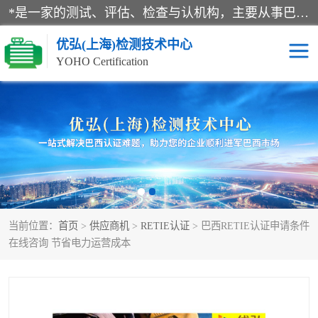
*是一家的测试、评估、检查与认机构，主要从事巴西NR10认证、NR12认证、NR13认证；ANATEL认证、INMTRO认证，欧盟CE认证：MD认证，PED认证，MID认证，ATEX认证，德国蓝色天使认证。
优弘(上海)检测技术中心
YOHO Certification
RECYCLASS认证
NR10认证
NR12认证
NR13认证
ART认证
巴西NR认证
当前位置：
首页
>
供应商机
>
RETIE认证
> 巴西RETIE认证申请条件
巴西认证
RETIE认证
在线咨询 节省电力运营成本