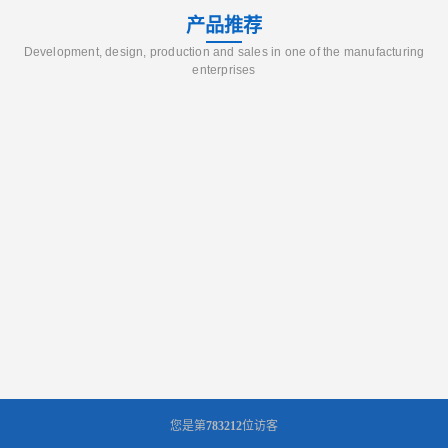
产品推荐
Development, design, production and sales in one of the manufacturing
enterprises
您是第
783212
位访客