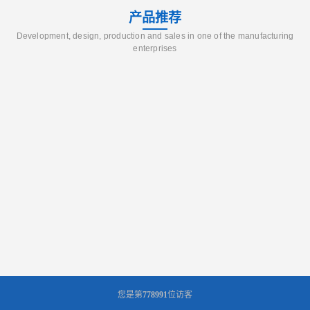
产品推荐
Development, design, production and sales in one of the manufacturing
enterprises
您是第
778991
位访客