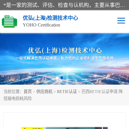
*是一家的测试、评估、检查与认机构，主要从事巴西NR10认证、NR12认证、NR13认证；ANATEL认证、INMTRO认证，欧盟CE认证：MD认证，PED认证，MID认证，ATEX认证，德国蓝色天使认证。
优弘(上海)检测技术中心
YOHO Certification
RECYCLASS认证
NR10认证
NR12认证
NR13认证
ART认证
巴西NR认证
当前位置：
首页
>
供应商机
>
RETIE认证
> 巴西RETIE认证申请 降
巴西认证
RETIE认证
低输电损耗风险