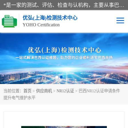
*是一家的测试、评估、检查与认机构，主要从事巴西NR10认证、NR12认证、NR13认证；ANATEL认证、INMTRO认证，欧盟CE认证：MD认证，PED认证，MID认证，ATEX认证，德国蓝色天使认证。
优弘(上海)检测技术中心
YOHO Certification
RECYCLASS认证
NR10认证
NR12认证
NR13认证
ART认证
巴西NR认证
当前位置：
首页
>
供应商机
>
NR12认证
> 巴西NR12认证申请条件
巴西认证
RETIE认证
提升电气维护水平