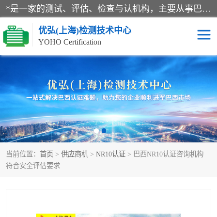
*是一家的测试、评估、检查与认机构，主要从事巴西NR10认证、NR12认证、NR13认证；ANATEL认证、INMTRO认证，欧盟CE认证：MD认证，PED认证，MID认证，ATEX认证，德国蓝色天使认证。
优弘(上海)检测技术中心
YOHO Certification
RECYCLASS认证
NR10认证
NR12认证
NR13认证
ART认证
巴西NR认证
当前位置：
首页
>
供应商机
>
NR10认证
> 巴西NR10认证咨询机构
巴西认证
RETIE认证
符合安全评估要求