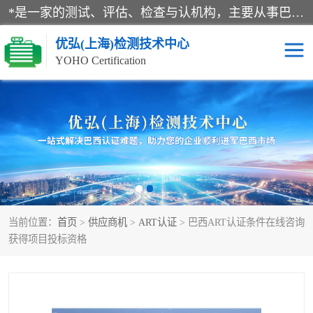
*是一家的测试、评估、检查与认机构，主要从事巴西NR10认证、NR12认证、NR13认证；ANATEL认证、INMTRO认证，欧盟CE认证：MD认证，PED认证，MID认证，ATEX认证，德国蓝色天使认证。
优弘(上海)检测技术中心
YOHO Certification
RECYCLASS认证
NR10认证
NR12认证
NR13认证
ART认证
巴西NR认证
当前位置：
首页
>
供应商机
>
ART认证
> 巴西ART认证条件在线咨询
巴西认证
RETIE认证
获得项目投标资格