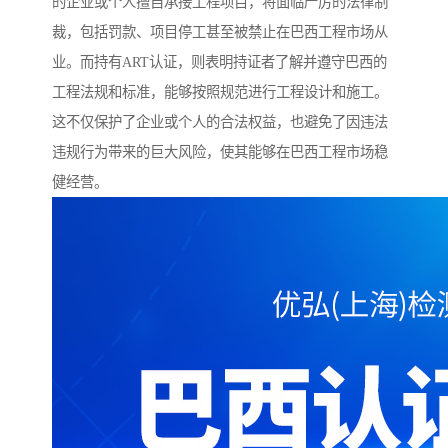
的企业或个人擅自承接工程项目，将面临严厉的法律制
裁，包括罚款、项目停工甚至被禁止在巴西工程市场从
业。而持有ART认证，则表明持证者了解并遵守巴西的
工程法规和标准，能够按照规范进行工程设计和施工。
这不仅保护了企业或个人的合法权益，也避免了因违法
违规行为带来的巨大风险，使其能够在巴西工程市场稳
健经营。