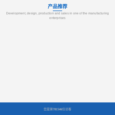
产品推荐
Development, design, production and sales in one of the manufacturing
enterprises
您是第
781546
位访客