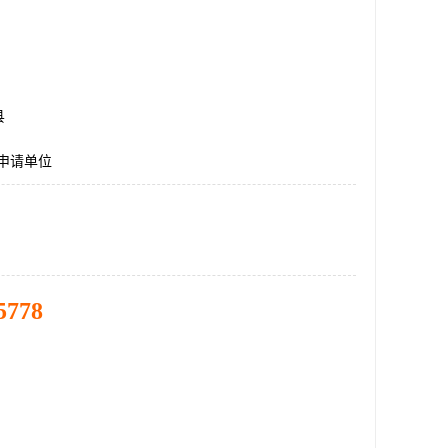
县
申请单位
5778