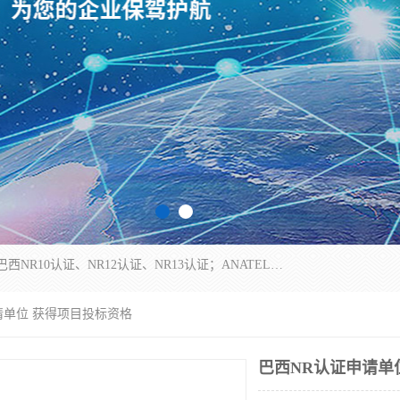
*是一家的测试、评估、检查与认机构，主要从事巴西NR10认证、NR12认证、NR13认证；ANATEL认证、INMTRO认证，欧盟CE认证：MD认证，PED认证，MID认证，ATEX认证，德国蓝色天使认证。
请单位 获得项目投标资格
巴西NR认证申请单