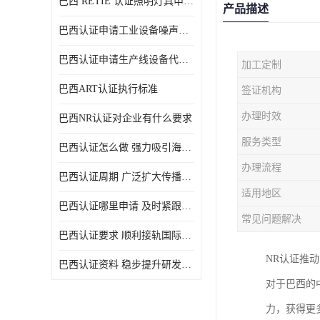
巴西 RETIE 认证照明灯具申请 RETIE 认证
产品描述
巴西认证申请工业设备噪声控制认证规范
巴西认证申请生产线设备代理机构选择
加工定制
巴西ART认证执行标准
签证机构
办理时效
巴西NR认证对企业有什么要求
服务类型
巴西认证怎么做 强力吸引海外投资
办理流程
巴西认证周期 广泛扩大传播范围
适用地区
巴西认证哪里申请 及时紧跟法规变化
常见问题解决
巴西认证要求 顺利接轨国际规范
NR认证推
巴西认证资料 稳步提升研发能力
对于巴西的
力，获得更