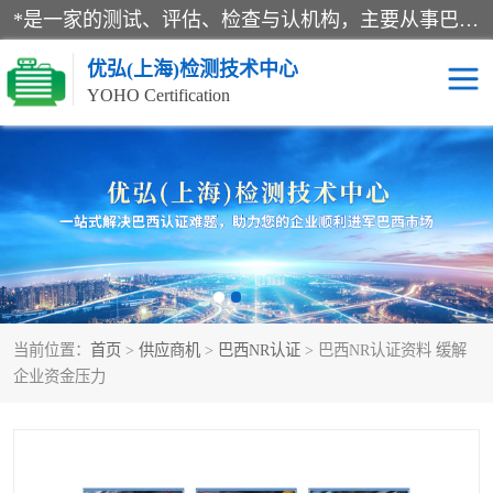
*是一家的测试、评估、检查与认机构，主要从事巴西NR10认证、NR12认证、NR13认证；ANATEL认证、INMTRO认证，欧盟CE认证：MD认证，PED认证，MID认证，ATEX认证，德国蓝色天使认证。
优弘(上海)检测技术中心
YOHO Certification
RECYCLASS认证
NR10认证
NR12认证
NR13认证
ART认证
巴西NR认证
当前位置：
首页
>
供应商机
>
巴西NR认证
> 巴西NR认证资料 缓解
巴西认证
RETIE认证
企业资金压力