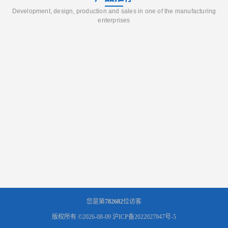
Development, design, production and sales in one of the manufacturing
enterprises
您是第
782682
位访客
版权所有 ©2026-08-09
沪ICP备2022027947号-5