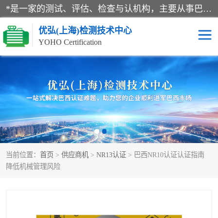
*是一家的测试、评估、检查与认机构，主要从事巴西NR10认证、NR12认证、NR13认证；ANATEL认证、INMTRO认证，欧盟CE认证：MD认证，PED认证，MID认证，ATEX认证，德国蓝色天使认证。
优弘(上海)检测技术中心
YOHO Certification
RECYCLASS认证
NR10认证
NR12认证
NR13认证
ART认证
巴西NR认证
当前位置：
首页
>
供应商机
>
NR13认证
> 巴西NR10认证认证指南
巴西认证
RETIE认证
降低机械管理风险