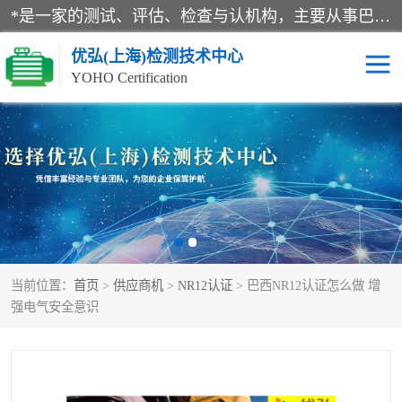
*是一家的测试、评估、检查与认机构，主要从事巴西NR10认证、NR12认证、NR13认证；ANATEL认证、INMTRO认证，欧盟CE认证：MD认证，PED认证，MID认证，ATEX认证，德国蓝色天使认证。
优弘(上海)检测技术中心
YOHO Certification
RECYCLASS认证
NR10认证
NR12认证
NR13认证
ART认证
巴西NR认证
当前位置：
首页
>
供应商机
>
NR12认证
> 巴西NR12认证怎么做 增
巴西认证
RETIE认证
强电气安全意识