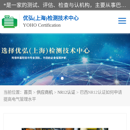
*是一家的测试、评估、检查与认机构，主要从事巴西NR10认证、NR12认证、NR13认证；ANATEL认证、INMTRO认证，欧盟CE认证：MD认证，PED认证，MID认证，ATEX认证，德国蓝色天使认证。
优弘(上海)检测技术中心
YOHO Certification
RECYCLASS认证
NR10认证
NR12认证
NR13认证
ART认证
巴西NR认证
当前位置：
首页
>
供应商机
>
NR12认证
> 巴西NR12认证如何申请
巴西认证
RETIE认证
提高电气管理水平