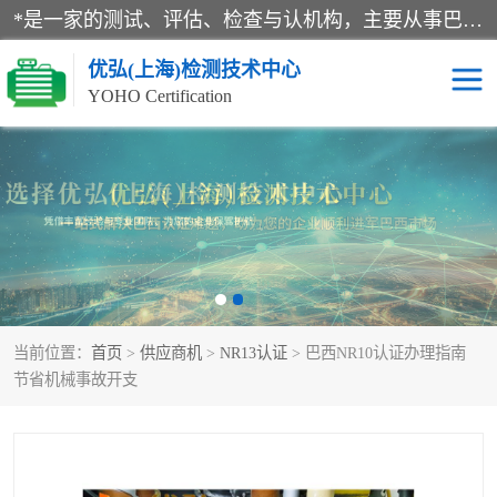
*是一家的测试、评估、检查与认机构，主要从事巴西NR10认证、NR12认证、NR13认证；ANATEL认证、INMTRO认证，欧盟CE认证：MD认证，PED认证，MID认证，ATEX认证，德国蓝色天使认证。
优弘(上海)检测技术中心
YOHO Certification
RECYCLASS认证
NR10认证
NR12认证
NR13认证
ART认证
巴西NR认证
当前位置：
首页
>
供应商机
>
NR13认证
> 巴西NR10认证办理指南
巴西认证
RETIE认证
节省机械事故开支