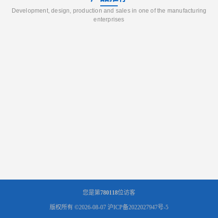
Development, design, production and sales in one of the manufacturing
enterprises
您是第
780118
位访客
版权所有 ©2026-08-07
沪ICP备2022027947号-5