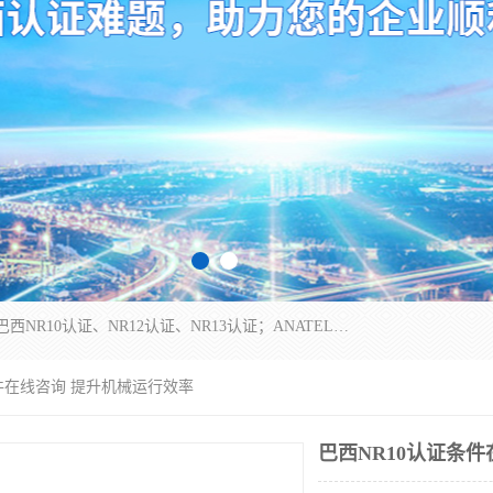
*是一家的测试、评估、检查与认机构，主要从事巴西NR10认证、NR12认证、NR13认证；ANATEL认证、INMTRO认证，欧盟CE认证：MD认证，PED认证，MID认证，ATEX认证，德国蓝色天使认证。
条件在线咨询 提升机械运行效率
巴西NR10认证条