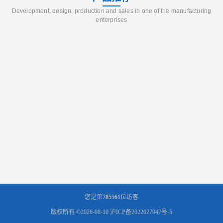
Development, design, production and sales in one of the manufacturing
enterprises
您是第
785561
位访客
版权所有 ©2026-08-10
沪ICP备2022027947号-5