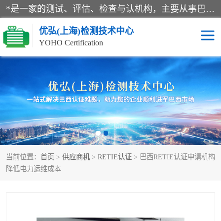
*是一家的测试、评估、检查与认机构，主要从事巴西NR10认证、NR12认证、NR13认证；ANATEL认证、INMTRO认证，欧盟CE认证：MD认证，PED认证，MID认证，ATEX认证，德国蓝色天使认证。
优弘(上海)检测技术中心
YOHO Certification
RECYCLASS认证
NR10认证
NR12认证
NR13认证
ART认证
巴西NR认证
当前位置：
首页
>
供应商机
>
RETIE认证
> 巴西RETIE认证申请机构
巴西认证
RETIE认证
降低电力运维成本