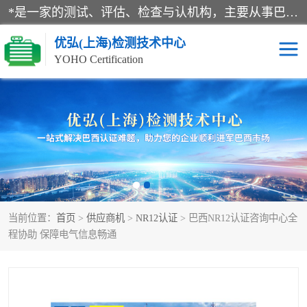
*是一家的测试、评估、检查与认机构，主要从事巴西NR10认证、NR12认证、NR13认证；ANATEL认证、INMTRO认证，欧盟CE认证：MD认证，PED认证，MID认证，ATEX认证，德国蓝色天使认证。
优弘(上海)检测技术中心
YOHO Certification
RECYCLASS认证
NR10认证
NR12认证
NR13认证
ART认证
巴西NR认证
当前位置：
首页
>
供应商机
>
NR12认证
> 巴西NR12认证咨询中心全
巴西认证
RETIE认证
程协助 保障电气信息畅通