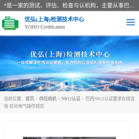
*是一家的测试、评估、检查与认机构，主要从事巴西NR10认证、NR12认证、NR13认证；ANATEL认证、INMTRO认证，欧盟CE认证：MD认证，PED认证，MID认证，ATEX认证，德国蓝色天使认证。
优弘(上海)检测技术中心
YOHO Certification
RECYCLASS认证
NR10认证
NR12认证
NR13认证
ART认证
巴西NR认证
当前位置：
首页
>
供应商机
>
NR12认证
> 巴西NR12认证要求在线咨
巴西认证
RETIE认证
询 优化电气操作规范