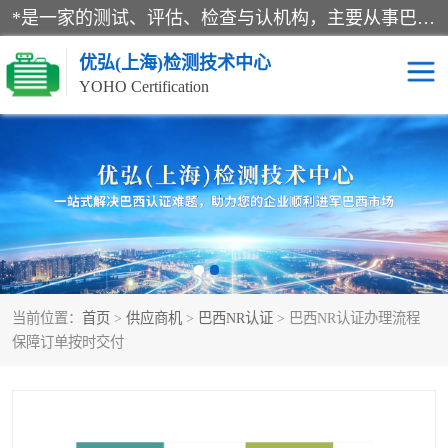
*是一家的测试、评估、检查与认机构，主要从事巴西NR10认证、NR12认证、NR13认证；ANATEL认证、INMTRO认证，欧盟CE认证：MD认证，PED认证，MID认证，ATEX认证，德国蓝色天使认证。
优弘(上海)检测技术中心
YOHO Certification
RECYCLASS认证
NR10认证
NR12认证
NR13认证
ART认证
巴西NR认证
当前位置：
首页
>
供应商机
>
巴西NR认证
> 巴西NR认证办理流程
巴西认证
RETIE认证
保障订单按时交付