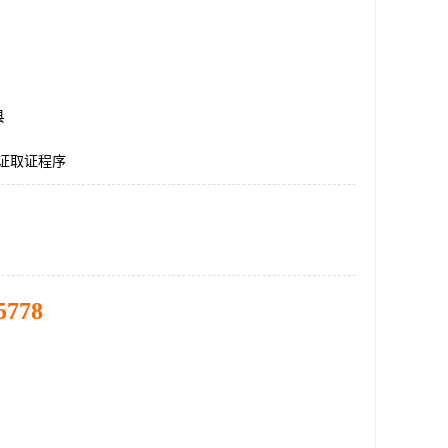
县
认证取证程序
5778