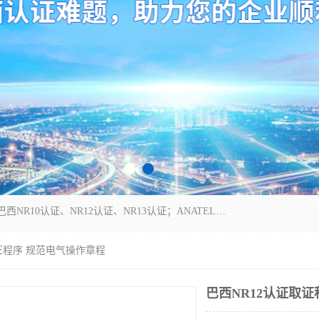
*是一家的测试、评估、检查与认机构，主要从事巴西NR10认证、NR12认证、NR13认证；ANATEL认证、INMTRO认证，欧盟CE认证：MD认证，PED认证，MID认证，ATEX认证，德国蓝色天使认证。
取证程序 规范电气操作章程
巴西NR12认证取