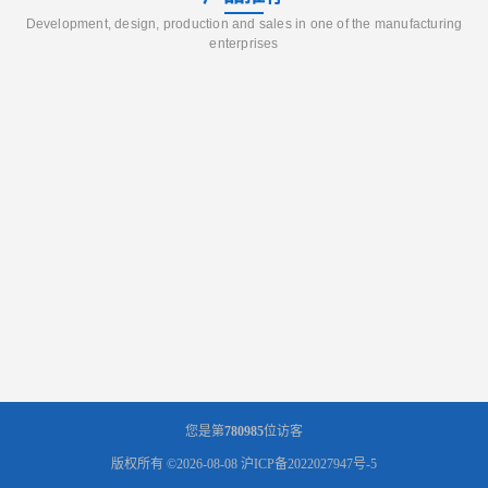
Development, design, production and sales in one of the manufacturing
enterprises
您是第
780985
位访客
版权所有 ©2026-08-08
沪ICP备2022027947号-5