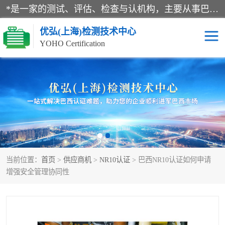
*是一家的测试、评估、检查与认机构，主要从事巴西NR10认证、NR12认证、NR13认证；ANATEL认证、INMTRO认证，欧盟CE认证：MD认证，PED认证，MID认证，ATEX认证，德国蓝色天使认证。
优弘(上海)检测技术中心
YOHO Certification
RECYCLASS认证
NR10认证
NR12认证
NR13认证
ART认证
巴西NR认证
当前位置：
首页
>
供应商机
>
NR10认证
> 巴西NR10认证如何申请
巴西认证
RETIE认证
增强安全管理协同性