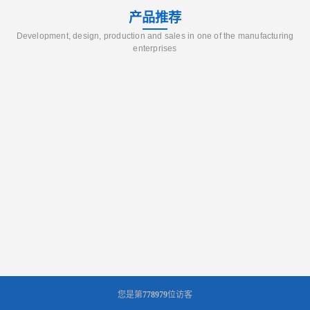
产品推荐
Development, design, production and sales in one of the manufacturing
enterprises
您是第
778979
位访客