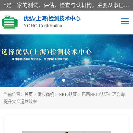
*是一家的测试、评估、检查与认机构，主要从事巴西NR10认证、NR12认证、NR13认证；ANATEL认证、INMTRO认证，欧盟CE认证：MD认证，PED认证，MID认证，ATEX认证，德国蓝色天使认证。
优弘(上海)检测技术中心
YOHO Certification
RECYCLASS认证
NR10认证
NR12认证
NR13认证
ART认证
巴西NR认证
当前位置：
首页
>
供应商机
>
NR10认证
> 巴西NR10认证办理咨询
巴西认证
RETIE认证
提升安全运营效率