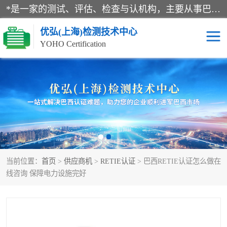
*是一家的测试、评估、检查与认机构，主要从事巴西NR10认证、NR12认证、NR13认证；ANATEL认证、INMTRO认证，欧盟CE认证：MD认证，PED认证，MID认证，ATEX认证，德国蓝色天使认证。
优弘(上海)检测技术中心
YOHO Certification
RECYCLASS认证
NR10认证
NR12认证
NR13认证
ART认证
巴西NR认证
当前位置：
首页
>
供应商机
>
RETIE认证
> 巴西RETIE认证怎么做在
巴西认证
RETIE认证
线咨询 保障电力设施完好