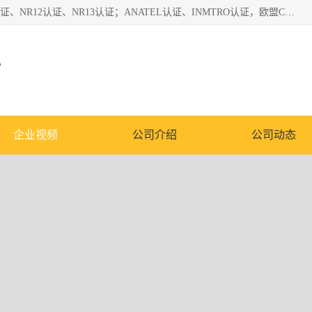
*是一家的测试、评估、检查与认机构，主要从事巴西NR10认证、NR12认证、NR13认证；ANATEL认证、INMTRO认证，欧盟CE认证：MD认证，PED认证，MID认证，ATEX认证，德国蓝色天使认证。
心
企业视频
公司介绍
公司动态