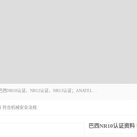
*是一家的测试、评估、检查与认机构，主要从事巴西NR10认证、NR12认证、NR13认证；ANATEL认证、INMTRO认证，欧盟CE认证：MD认证，PED认证，MID认证，ATEX认证，德国蓝色天使认证。
资料 符合机械安全法规
巴西NR10认证资料