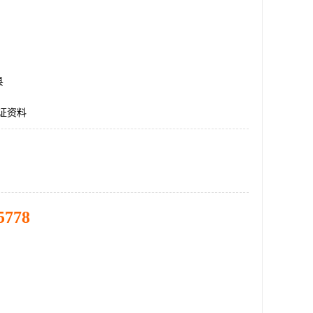
县
认证资料
5778