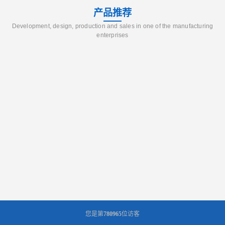
产品推荐
Development, design, production and sales in one of the manufacturing
enterprises
您是第
780965
位访客