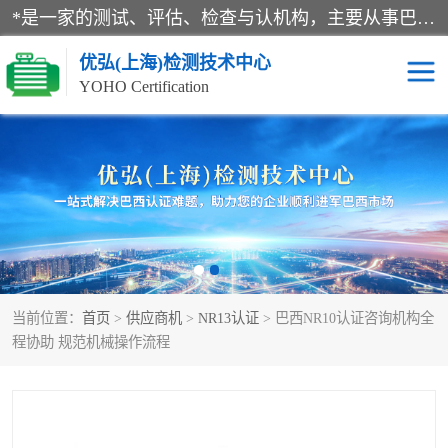
*是一家的测试、评估、检查与认机构，主要从事巴西NR10认证、NR12认证、NR13认证；ANATEL认证、INMTRO认证，欧盟CE认证：MD认证，PED认证，MID认证，ATEX认证，德国蓝色天使认证。
优弘(上海)检测技术中心
YOHO Certification
RECYCLASS认证
NR10认证
NR12认证
NR13认证
ART认证
巴西NR认证
当前位置：
首页
>
供应商机
>
NR13认证
> 巴西NR10认证咨询机构全
巴西认证
RETIE认证
程协助 规范机械操作流程