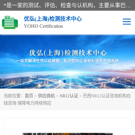
*是一家的测试、评估、检查与认机构，主要从事巴西NR10认证、NR12认证、NR13认证；ANATEL认证、INMTRO认证，欧盟CE认证：MD认证，PED认证，MID认证，ATEX认证，德国蓝色天使认证。
优弘(上海)检测技术中心
YOHO Certification
RECYCLASS认证
NR10认证
NR12认证
NR13认证
ART认证
巴西NR认证
当前位置：
首页
>
供应商机
>
NR12认证
> 巴西NR12认证咨询机构在
巴西认证
RETIE认证
线咨询 保障电力持续供应