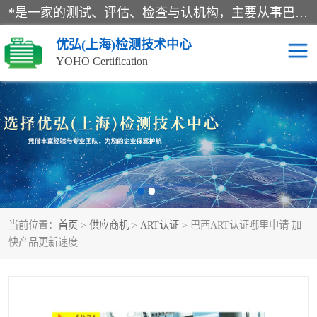
*是一家的测试、评估、检查与认机构，主要从事巴西NR10认证、NR12认证、NR13认证；ANATEL认证、INMTRO认证，欧盟CE认证：MD认证，PED认证，MID认证，ATEX认证，德国蓝色天使认证。
优弘(上海)检测技术中心
YOHO Certification
RECYCLASS认证
NR10认证
NR12认证
NR13认证
ART认证
巴西NR认证
当前位置：
首页
>
供应商机
>
ART认证
> 巴西ART认证哪里申请 加
巴西认证
RETIE认证
快产品更新速度