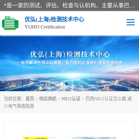
*是一家的测试、评估、检查与认机构，主要从事巴西NR10认证、NR12认证、NR13认证；ANATEL认证、INMTRO认证，欧盟CE认证：MD认证，PED认证，MID认证，ATEX认证，德国蓝色天使认证。
优弘(上海)检测技术中心
YOHO Certification
RECYCLASS认证
NR10认证
NR12认证
NR13认证
ART认证
巴西NR认证
当前位置：
首页
>
供应商机
>
NR12认证
> 巴西NR12认证怎么做 减
巴西认证
RETIE认证
少电气事故隐患