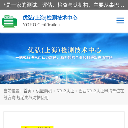
*是一家的测试、评估、检查与认机构，主要从事巴西NR10认证、NR12认证、NR13认证；ANATEL认证、INMTRO认证，欧盟CE认证：MD认证，PED认证，MID认证，ATEX认证，德国蓝色天使认证。
优弘(上海)检测技术中心
YOHO Certification
RECYCLASS认证
NR10认证
NR12认证
NR13认证
ART认证
巴西NR认证
当前位置：
首页
>
供应商机
>
NR12认证
> 巴西NR12认证申请单位在
巴西认证
RETIE认证
线咨询 规范电气防护使用