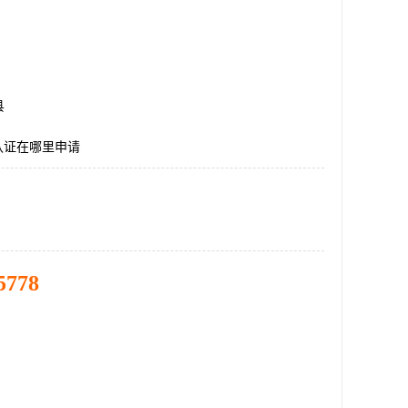
县
E认证在哪里申请
5778