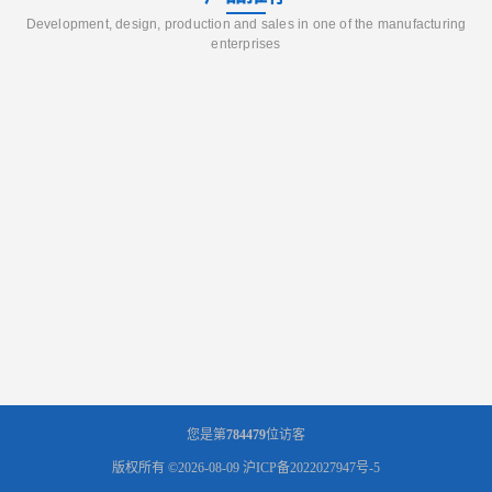
Development, design, production and sales in one of the manufacturing
enterprises
您是第
784479
位访客
版权所有 ©2026-08-09
沪ICP备2022027947号-5