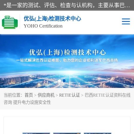
*是一家的测试、评估、检查与认机构，主要从事巴西NR10认证、NR12认证、NR13认证；ANATEL认证、INMTRO认证，欧盟CE认证：MD认证，PED认证，MID认证，ATEX认证，德国蓝色天使认证。
优弘(上海)检测技术中心
YOHO Certification
RECYCLASS认证
NR10认证
NR12认证
NR13认证
ART认证
巴西NR认证
当前位置：
首页
>
供应商机
>
RETIE认证
> 巴西RETIE认证资料在线
巴西认证
RETIE认证
咨询 提升电力设施安全性