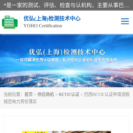
*是一家的测试、评估、检查与认机构，主要从事巴西NR10认证、NR12认证、NR13认证；ANATEL认证、INMTRO认证，欧盟CE认证：MD认证，PED认证，MID认证，ATEX认证，德国蓝色天使认证。
优弘(上海)检测技术中心
YOHO Certification
RECYCLASS认证
NR10认证
NR12认证
NR13认证
ART认证
巴西NR认证
当前位置：
首页
>
供应商机
>
RETIE认证
> 巴西RETIE认证申请流程
巴西认证
RETIE认证
规范电力责任落实