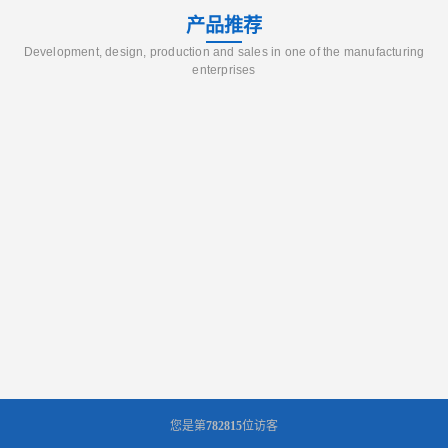
产品推荐
Development, design, production and sales in one of the manufacturing
enterprises
您是第
782815
位访客