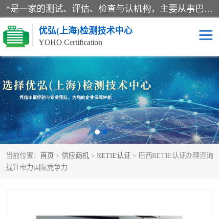
*是一家的测试、评估、检查与认机构，主要从事巴西NR10认证、NR12认证、NR13认证；ANATEL认证、INMTRO认证，欧盟CE认证：MD认证，PED认证，MID认证，ATEX认证，德国蓝色天使认证。
优弘(上海)检测技术中心
YOHO Certification
RECYCLASS认证
NR10认证
NR12认证
NR13认证
ART认证
巴西NR认证
当前位置：
首页
>
供应商机
>
RETIE认证
> 巴西RETIE认证办理咨询
巴西认证
RETIE认证
提升电力国际竞争力