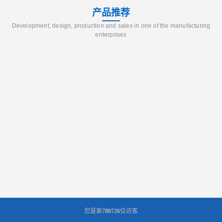
产品推荐
Development, design, production and sales in one of the manufacturing
enterprises
您是第
780726
位访客