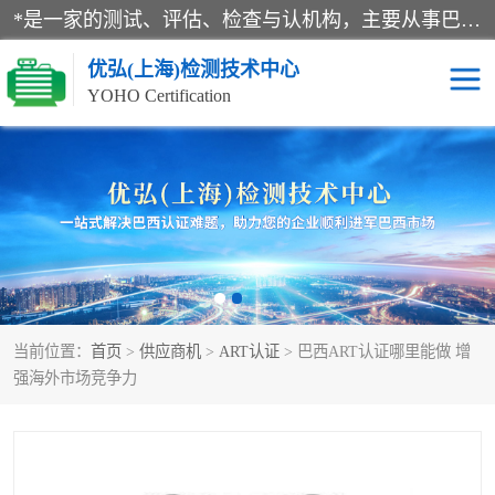
*是一家的测试、评估、检查与认机构，主要从事巴西NR10认证、NR12认证、NR13认证；ANATEL认证、INMTRO认证，欧盟CE认证：MD认证，PED认证，MID认证，ATEX认证，德国蓝色天使认证。
优弘(上海)检测技术中心
YOHO Certification
RECYCLASS认证
NR10认证
NR12认证
NR13认证
ART认证
巴西NR认证
当前位置：
首页
>
供应商机
>
ART认证
> 巴西ART认证哪里能做 增
巴西认证
RETIE认证
强海外市场竞争力