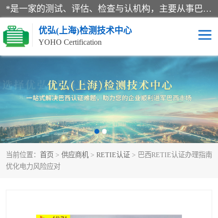
*是一家的测试、评估、检查与认机构，主要从事巴西NR10认证、NR12认证、NR13认证；ANATEL认证、INMTRO认证，欧盟CE认证：MD认证，PED认证，MID认证，ATEX认证，德国蓝色天使认证。
优弘(上海)检测技术中心
YOHO Certification
RECYCLASS认证
NR10认证
NR12认证
NR13认证
ART认证
巴西NR认证
当前位置：
首页
>
供应商机
>
RETIE认证
> 巴西RETIE认证办理指南
巴西认证
RETIE认证
优化电力风险应对