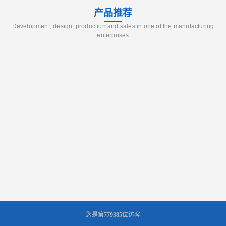
产品推荐
Development, design, production and sales in one of the manufacturing
enterprises
您是第
779385
位访客