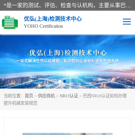
*是一家的测试、评估、检查与认机构，主要从事巴西NR10认证、NR12认证、NR13认证；ANATEL认证、INMTRO认证，欧盟CE认证：MD认证，PED认证，MID认证，ATEX认证，德国蓝色天使认证。
优弘(上海)检测技术中心
YOHO Certification
RECYCLASS认证
NR10认证
NR12认证
NR13认证
ART认证
巴西NR认证
当前位置：
首页
>
供应商机
>
NR13认证
> 巴西NR10认证如何办理
巴西认证
RETIE认证
提升机械安装规范