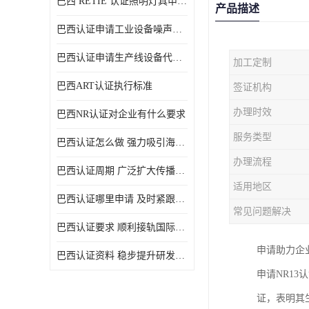
巴西 RETIE 认证照明灯具申请 RETIE 认证
产品描述
巴西认证申请工业设备噪声控制认证规范
巴西认证申请生产线设备代理机构选择
加工定制
巴西ART认证执行标准
签证机构
办理时效
巴西NR认证对企业有什么要求
服务类型
巴西认证怎么做 强力吸引海外投资
办理流程
巴西认证周期 广泛扩大传播范围
适用地区
巴西认证哪里申请 及时紧跟法规变化
常见问题解决
巴西认证要求 顺利接轨国际规范
申请助力企
巴西认证资料 稳步提升研发能力
申请NR1
证，表明其