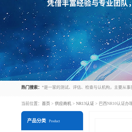
热门搜索：
当前位置：
首页
>
供应商机
>
NR13认证
> 巴西NR10认证
产品分类
Product