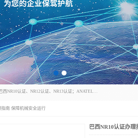
*是一家的测试、评估、检查与认机构，主要从事巴西NR10认证、NR12认证、NR13认证；ANATEL认证、INMTRO认证，欧盟CE认证：MD认证，PED认证，MID认证，ATEX认证，德国蓝色天使认证。
办理指南 保障机械安全运行
巴西NR10认证办