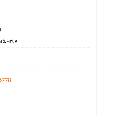
县
认证如何办理
5778