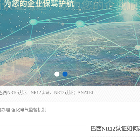
*是一家的测试、评估、检查与认机构，主要从事巴西NR10认证、NR12认证、NR13认证；ANATEL认证、INMTRO认证，欧盟CE认证：MD认证，PED认证，MID认证，ATEX认证，德国蓝色天使认证。
如何办理 强化电气监督机制
巴西NR12认证如