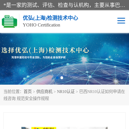
*是一家的测试、评估、检查与认机构，主要从事巴西NR10认证、NR12认证、NR13认证；ANATEL认证、INMTRO认证，欧盟CE认证：MD认证，PED认证，MID认证，ATEX认证，德国蓝色天使认证。
优弘(上海)检测技术中心
YOHO Certification
RECYCLASS认证
NR10认证
NR12认证
NR13认证
ART认证
巴西NR认证
当前位置：
首页
>
供应商机
>
NR10认证
> 巴西NR10认证如何申请在
巴西认证
RETIE认证
线咨询 规范安全操作规程