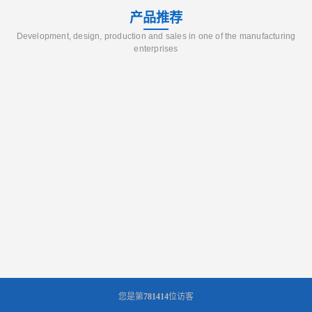
产品推荐
Development, design, production and sales in one of the manufacturing
enterprises
您是第
781414
位访客