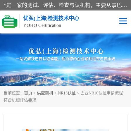
*是一家的测试、评估、检查与认机构，主要从事巴西NR10认证、NR12认证、NR13认证；ANATEL认证、INMTRO认证，欧盟CE认证：MD认证，PED认证，MID认证，ATEX认证，德国蓝色天使认证。
优弘(上海)检测技术中心
YOHO Certification
RECYCLASS认证
NR10认证
NR12认证
NR13认证
ART认证
巴西NR认证
当前位置：
首页
>
供应商机
>
NR13认证
> 巴西NR10认证申请流程
巴西认证
RETIE认证
符合机械评估要求