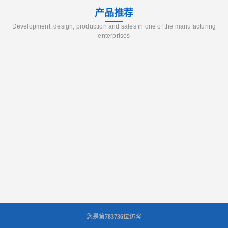
产品推荐
Development, design, production and sales in one of the manufacturing
enterprises
您是第
783736
位访客