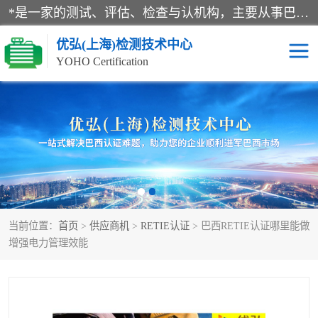
*是一家的测试、评估、检查与认机构，主要从事巴西NR10认证、NR12认证、NR13认证；ANATEL认证、INMTRO认证，欧盟CE认证：MD认证，PED认证，MID认证，ATEX认证，德国蓝色天使认证。
优弘(上海)检测技术中心
YOHO Certification
RECYCLASS认证
NR10认证
NR12认证
NR13认证
ART认证
巴西NR认证
当前位置：
首页
>
供应商机
>
RETIE认证
> 巴西RETIE认证哪里能做
巴西认证
RETIE认证
增强电力管理效能