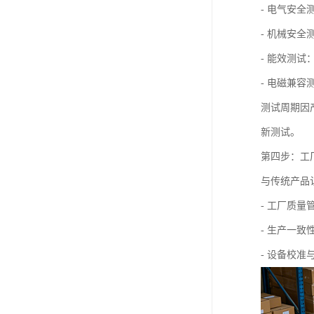
- 电气安
- 机械安
- 能效测
- 电磁兼
测试周期因
新测试。
第四步：工
与传统产品
- 工厂质量
- 生产一
- 设备校