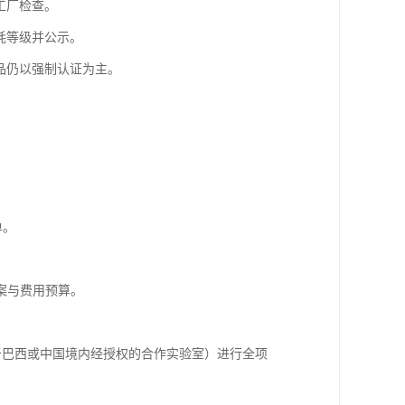
工厂检查。
耗等级并公示。
品仍以强制认证为主。
单。
案与费用预算。
位于巴西或中国境内经授权的合作实验室）进行全项