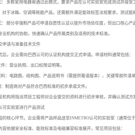
证：
多数家用电器需通过此模式，要求产品在认可实验室完成测试并接受
：
对于冰箱、空调等耗能产品，还需额外满足能效标签法规要求，测试能
证：
部分非强制产品可申请自愿性认证以提升市场信任度，但出口核心产
专业机构的协助，快速确认产品所属类别及适用的技术标准。
交申请与准备技术文件
式后，企业需向巴西认可的认证机构提交正式申请。申请材料通常包括：
质文件：营业执照、出口权限证明等。
术资料：电路图、结构图、产品说明书（需提供葡语版本）、关键零部件清
声明：制造商对产品符合巴西标准的初步承诺文件。
证机构将指派项目工程师对企业提交的资料进行初步审核，并确认测试方
认可实验室进行产品测试
程的核心环节。企业需将产品样品送至INMETRO认可的实验室（通常
内容依据安全标准、能效标准及电磁兼容标准展开，常见项目包括：