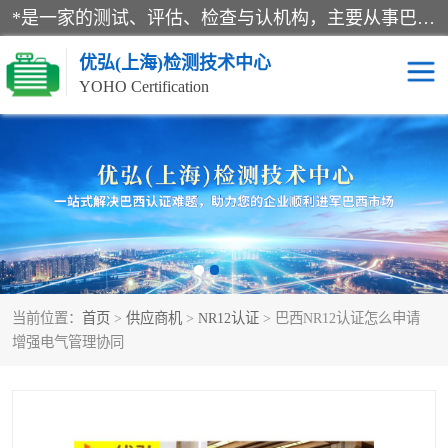
*是一家的测试、评估、检查与认机构，主要从事巴西NR10认证、NR12认证、NR13认证；ANATEL认证、INMTRO认证，欧盟CE认证：MD认证，PED认证，MID认证，ATEX认证，德国蓝色天使认证。
优弘(上海)检测技术中心
YOHO Certification
RECYCLASS认证
NR10认证
NR12认证
NR13认证
ART认证
巴西NR认证
当前位置：
首页
>
供应商机
>
NR12认证
> 巴西NR12认证怎么申请
巴西认证
RETIE认证
增强电气管理协同