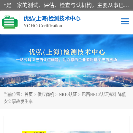
*是一家的测试、评估、检查与认机构，主要从事巴西NR10认证、NR12认证、NR13认证；ANATEL认证、INMTRO认证，欧盟CE认证：MD认证，PED认证，MID认证，ATEX认证，德国蓝色天使认证。
优弘(上海)检测技术中心
YOHO Certification
RECYCLASS认证
NR10认证
NR12认证
NR13认证
ART认证
巴西NR认证
当前位置：
首页
>
供应商机
>
NR10认证
> 巴西NR10认证资料 降低
巴西认证
RETIE认证
安全事故发生率