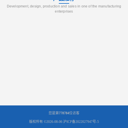
Development, design, production and sales in one of the manufacturing
enterprises
您是第
778784
位访客
版权所有 ©2026-08-06
沪ICP备2022027947号-5