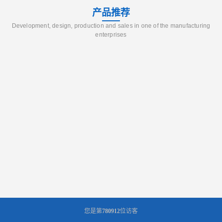
产品推荐
Development, design, production and sales in one of the manufacturing
enterprises
您是第
780912
位访客