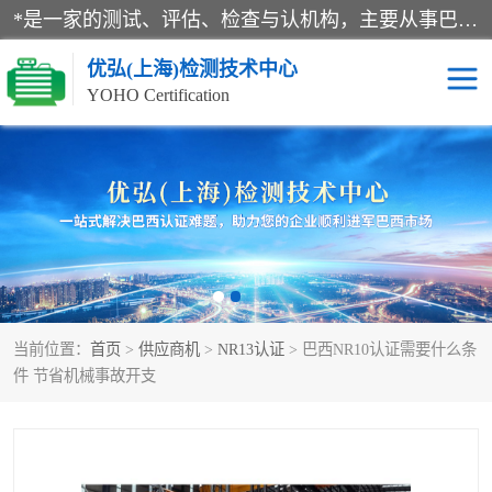
*是一家的测试、评估、检查与认机构，主要从事巴西NR10认证、NR12认证、NR13认证；ANATEL认证、INMTRO认证，欧盟CE认证：MD认证，PED认证，MID认证，ATEX认证，德国蓝色天使认证。
优弘(上海)检测技术中心
YOHO Certification
RECYCLASS认证
NR10认证
NR12认证
NR13认证
ART认证
巴西NR认证
当前位置：
首页
>
供应商机
>
NR13认证
> 巴西NR10认证需要什么条
巴西认证
RETIE认证
件 节省机械事故开支