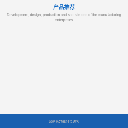
产品推荐
Development, design, production and sales in one of the manufacturing
enterprises
您是第
779894
位访客