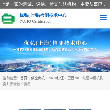
*是一家的测试、评估、检查与认机构，主要从事巴西NR10认证、NR12认证、NR13认证；ANATEL认证、INMTRO认证，欧盟CE认证：MD认证，PED认证，MID认证，ATEX认证，德国蓝色天使认证。
优弘(上海)检测技术中心
YOHO Certification
RECYCLASS认证
NR10认证
NR12认证
NR13认证
ART认证
巴西NR认证
当前位置：
首页
>
供应商机
>
NR10认证
> 巴西NR10认证申请机构
巴西认证
RETIE认证
提升安全技术装备