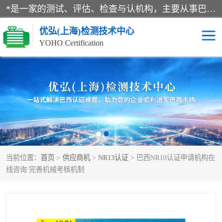
*是一家的测试、评估、检查与认机构，主要从事巴西NR10认证、NR12认证、NR13认证；ANATEL认证、INMTRO认证，欧盟CE认证：MD认证，PED认证，MID认证，ATEX认证，德国蓝色天使认证。
优弘(上海)检测技术中心
YOHO Certification
RECYCLASS认证
NR10认证
NR12认证
NR13认证
ART认证
巴西NR认证
当前位置：
首页
>
供应商机
>
NR13认证
> 巴西NR10认证申请机构在
巴西认证
RETIE认证
线咨询 完善机械考核机制