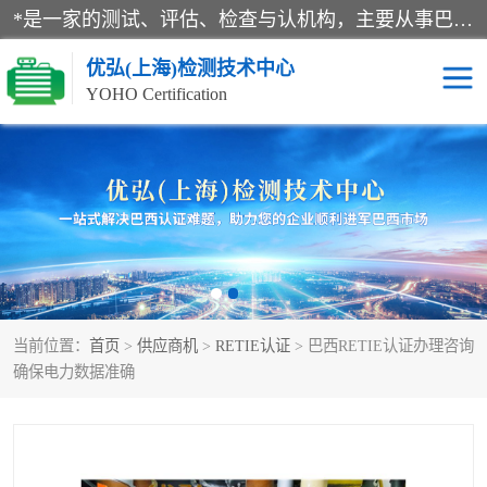
*是一家的测试、评估、检查与认机构，主要从事巴西NR10认证、NR12认证、NR13认证；ANATEL认证、INMTRO认证，欧盟CE认证：MD认证，PED认证，MID认证，ATEX认证，德国蓝色天使认证。
优弘(上海)检测技术中心
YOHO Certification
RECYCLASS认证
NR10认证
NR12认证
NR13认证
ART认证
巴西NR认证
当前位置：
首页
>
供应商机
>
RETIE认证
> 巴西RETIE认证办理咨询
巴西认证
RETIE认证
确保电力数据准确