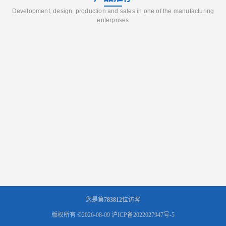
Development, design, production and sales in one of the manufacturing
enterprises
您是第
783812
位访客
版权所有 ©2026-08-09
沪ICP备2022027947号-5