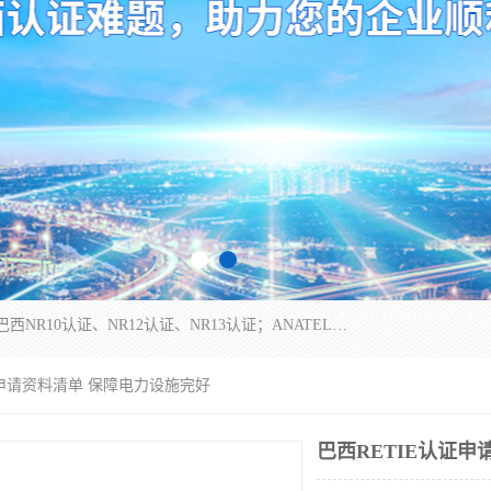
*是一家的测试、评估、检查与认机构，主要从事巴西NR10认证、NR12认证、NR13认证；ANATEL认证、INMTRO认证，欧盟CE认证：MD认证，PED认证，MID认证，ATEX认证，德国蓝色天使认证。
证申请资料清单 保障电力设施完好
巴西RETIE认证