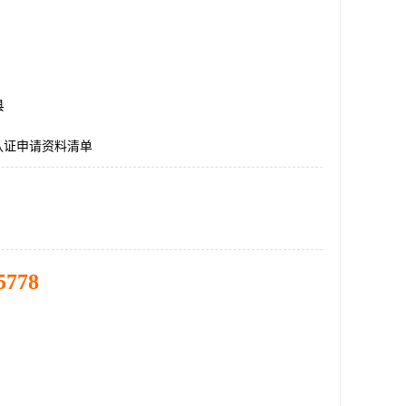
县
E认证申请资料清单
5778