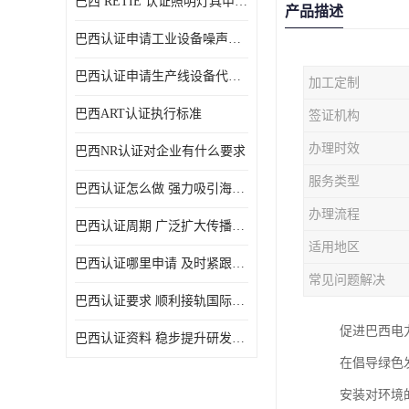
巴西 RETIE 认证照明灯具申请 RETIE 认证
产品描述
巴西认证申请工业设备噪声控制认证规范
巴西认证申请生产线设备代理机构选择
加工定制
巴西ART认证执行标准
签证机构
办理时效
巴西NR认证对企业有什么要求
服务类型
巴西认证怎么做 强力吸引海外投资
办理流程
巴西认证周期 广泛扩大传播范围
适用地区
巴西认证哪里申请 及时紧跟法规变化
常见问题解决
巴西认证要求 顺利接轨国际规范
促进巴西电
巴西认证资料 稳步提升研发能力
在倡导绿色
安装对环境